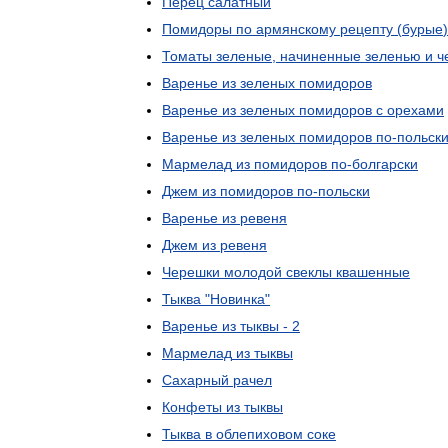
Перец
салатный
Помидоры
по
армянскому
рецепту
(
бурые
)
Томаты
зеленые
,
начиненные
зеленью
и
ч
Варенье
из
зеленых
помидоров
Варенье
из
зеленых
помидоров
с
орехами
Варенье
из
зеленых
помидоров
по
-
польск
Мармелад
из
помидоров
по
-
болгарски
Джем
из
помидоров
по
-
польски
Варенье
из
ревеня
Джем
из
ревеня
Черешки
молодой
свеклы
квашенные
Тыква
"
Новинка
"
Варенье
из
тыквы
-
2
Мармелад
из
тыквы
Сахарный
рачел
Конфеты
из
тыквы
Тыква
в
облепиховом
соке