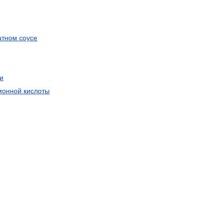
атном
соусе
и
монной
кислоты