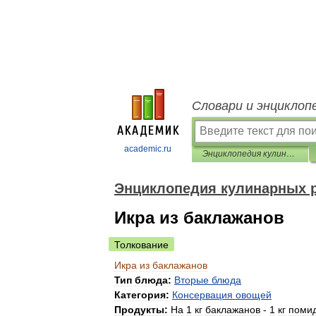
Словари и энциклоп
academic.ru
Энциклопедия кулинарных рецептов
Энциклопедия кулинарных 
Икра из баклажанов
Толкование
Икра
из
баклажанов
Тип
блюда:
Вторые
блюда
Категория:
Консервация
овощей
Продукты:
На
1
кг
баклажанов
-
1
кг
поми