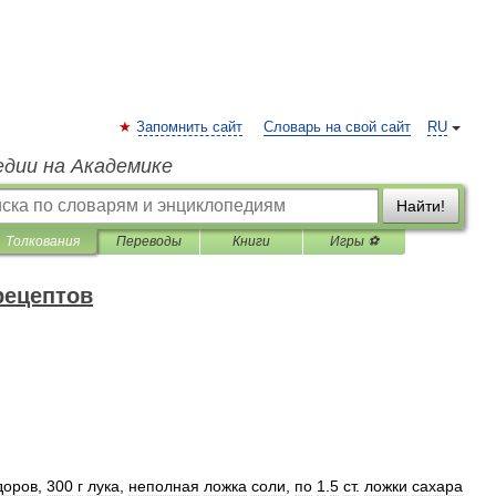
Запомнить сайт
Словарь на свой сайт
RU
едии на Академике
Найти!
Толкования
Переводы
Книги
Игры ⚽
рецептов
доров
,
300
г
лука
,
неполная
ложка
соли
,
по
1
.
5
ст
.
ложки
сахара