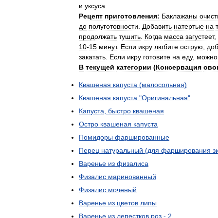
и
уксуса
.
Рецепт
приготовления:
Баклажаны
очист
до
полуготовности
.
Добавить
натертые
на
продолжать
тушить
.
Когда
масса
загустеет
,
10
-
15
минут
.
Если
икру
любите
острую
,
доб
закатать
.
Если
икру
готовите
на
еду
,
можно
В
текущей
категории
(
Консервация
ово
Квашеная
капуста
(
малосольная
)
Квашеная
капуста
"
Оригинальная
"
Капуста
,
быстро
квашеная
Остро
квашеная
капуста
Помидоры
фаршированные
Перец
натуральный
(
для
фарширования
з
Варенье
из
физалиса
Физалис
маринованный
Физалис
моченый
Варенье
из
цветов
липы
Варенье
из
лепестков
роз
-
2