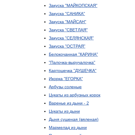
Закуска
"
МАЙКОПСКАЯ
"
Закуска
"
САНИКА
"
Закуска
"
МАЙСАН
"
Закуска
"
СВЕТЛАЯ
"
Закуска
"
СЕЛЯНСКАЯ
"
Закуска
"
ОСТРАЯ
"
Белокочанная
"
КАРИНА
"
"
Палочка
-
выручалочка
"
Картошечка
"
ДУШЕЧКА
"
Икорка
"
ЕГОРКА
"
Арбузы
соленые
Цукаты
из
арбузных
корок
Варенье
из
дыни
-
2
Цукаты
из
дыни
Дыня
сушеная
(
вяленая
)
Мармелад
из
дыни