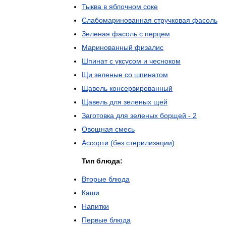
Тыква
в
яблочном
соке
Слабомаринованная
стручковая
фасоль
Зеленая
фасоль
с
перцем
Маринованный
физалис
Шпинат
с
уксусом
и
чесноком
Щи
зеленые
со
шпинатом
Щавель
консервированный
Щавель
для
зеленых
щей
Заготовка
для
зеленых
борщей
-
2
Овощная
смесь
Ассорти
(
без
стерилизации
)
Тип
блюда:
Вторые
блюда
Каши
Напитки
Первые
блюда