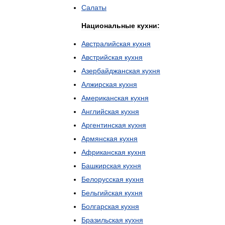
Салаты
Национальные
кухни:
Австралийская
кухня
Австрийская
кухня
Азербайджанская
кухня
Алжирская
кухня
Американская
кухня
Английская
кухня
Аргентинская
кухня
Армянская
кухня
Африканская
кухня
Башкирская
кухня
Белорусская
кухня
Бельгийская
кухня
Болгарская
кухня
Бразильская
кухня