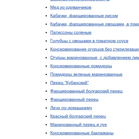
Мед
из
одуванчиков
Кабачки
,
фаршированные
рисом
Кабачки
,
фаршированные
овощами
,
в
том
Патиссоны
соленые
Голубцы
с
овощами
в
томатном
соусе
Консервирование
огурцов
без
стерилизаци
Огурцы
маринованные
,
с
добавлением
ли
Консервированные
помидоры
Помидоры
зеленые
маринованные
Перец
"
Кубанский
"
Фаршированный
болгарский
перец
Фаршированный
перец
Лечо
по
-
домашнему
Красный
болгарский
перец
Маринованный
перец
и
лук
Консервированные
баклажаны