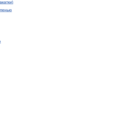
акатки
)
еленью
е