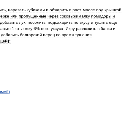
ить
,
нарезать
кубиками
и
обжарить
в
раст
.
масле
под
крышкой
терке
или
пропущенные
через
соковыжималку
помидоры
и
добавить
лук
,
посолить
,
подсахарить
по
вкусу
и
тушить
еще
авьте
1
ст
.
ложку
6
%-
ного
уксуса
.
Икру
разложить
в
банки
и
добавить
болгарский
перец
во
время
тушения
.
щей
)
:
имой
)