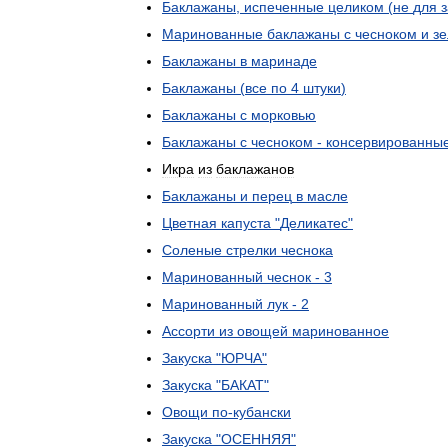
Баклажаны
,
испеченные
целиком
(
не
для
з
Маринованные
баклажаны
с
чесноком
и
з
Баклажаны
в
маринаде
Баклажаны
(
все
по
4
штуки
)
Баклажаны
с
морковью
Баклажаны
с
чесноком
-
консервированны
Икра
из
баклажанов
Баклажаны
и
перец
в
масле
Цветная
капуста
"
Деликатес
"
Соленые
стрелки
чеснока
Маринованный
чеснок
-
3
Маринованный
лук
-
2
Ассорти
из
овощей
маринованное
Закуска
"
ЮРЧА
"
Закуска
"
БАКАТ
"
Овощи
по
-
кубански
Закуска
"
ОСЕННЯЯ
"